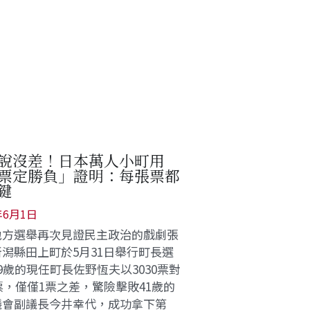
說沒差！日本萬人小町用
票定勝負」證明：每張票都
鍵
年6月1日
地方選舉再次見證民主政治的戲劇張
潟縣田上町於5月31日舉行町長選
9歲的現任町長佐野恆夫以3030票對
9票，僅僅1票之差，驚險擊敗41歲的
議會副議長今井幸代，成功拿下第