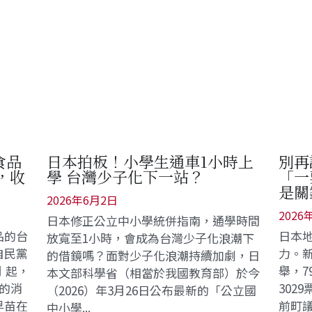
食品
日本拍板！小學生通車1小時上
別再
，收
學 台灣少子化下一站？
「一
是關
2026年6月2日
2026
日本修正公立中小學統併指南，通學時間
品的台
日本
放寬至1小時，會成為台灣少子化浪潮下
自民黨
力。新
的借鏡嗎？面對少子化浪潮持續加劇，日
月 起，
舉，7
本文部科學省（相當於我國教育部）於今
的消
302
（2026）年3月26日公布最新的「公立國
早苗在
前町
中小學...