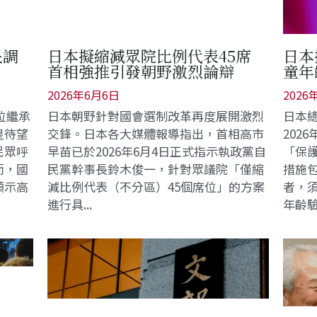
民調
日本擬縮減眾院比例代表45席
日本
首相強推引發朝野激烈論辯
童年
2026年6月6日
2026
位繼承
日本朝野針對國會選制改革再度展開激烈
日本
皇待望
交鋒。日本各大媒體報導指出，首相高市
202
民眾呼
早苗已於2026年6月4日正式指示執政黨自
「保
而，國
民黨幹事長鈴木俊一，針對眾議院「僅縮
措施包
顯示高
減比例代表（不分區）45個席位」的方案
者，
進行具...
年齡驗