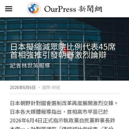
首頁
新聞雲
日本擬縮減眾院比例代表45席  
分類
首相強推引發朝野激烈論辯
關於
焦點新聞
記者林世英報導
觀點評析
服務
文教新聞
聯繫
搜索
·
2026年6月6日
國際-財經
綜合生活
訂閱電子報
日本朝野針對國會選制改革再度展開激烈交鋒。
日本各大媒體報導指出，首相高市早苗已於
人物報導
FAQ
2026年6月4日正式指示執政黨自民黨幹事長鈴
國際財經
木俊一，針對眾議院「僅縮減比例代表（不分