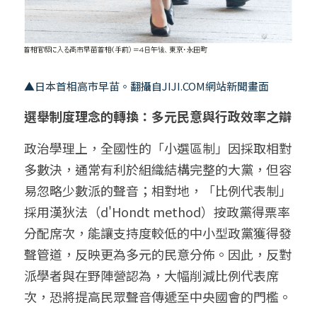
▲日本首相高市早苗。翻攝自
JIJI.COM
網站新聞畫面
選舉制度理念的轉換：多元民意與行政效率之辯
政治學理上，全國性的「小選區制」因採取相對
多數決，通常有利於組織結構完整的大黨，但容
易忽略少數派的聲音；相對地，「比例代表制」
採用漢狄法（d'Hondt method）按政黨得票率
分配席次，能讓支持度較低的中小型政黨獲得發
聲管道，反映更為多元的民意分佈。因此，反對
派學者與在野陣營認為，大幅削減比例代表席
次，恐將提高民眾聲音傳遞至中央國會的門檻。