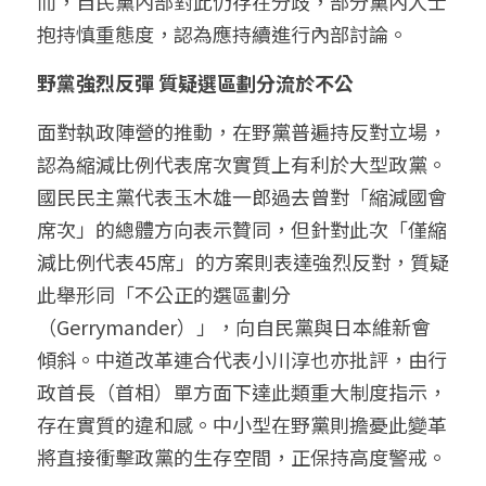
而，自民黨內部對此仍存在分歧，部分黨內人士
抱持慎重態度，認為應持續進行內部討論。
野黨強烈反彈 質疑選區劃分流於不公
面對執政陣營的推動，在野黨普遍持反對立場，
認為縮減比例代表席次實質上有利於大型政黨。
國民民主黨代表玉木雄一郎過去曾對「縮減國會
席次」的總體方向表示贊同，但針對此次「僅縮
減比例代表45席」的方案則表達強烈反對，質疑
此舉形同「不公正的選區劃分
（Gerrymander）」，向自民黨與日本維新會
傾斜。中道改革連合代表小川淳也亦批評，由行
政首長（首相）單方面下達此類重大制度指示，
存在實質的違和感。中小型在野黨則擔憂此變革
將直接衝擊政黨的生存空間，正保持高度警戒。