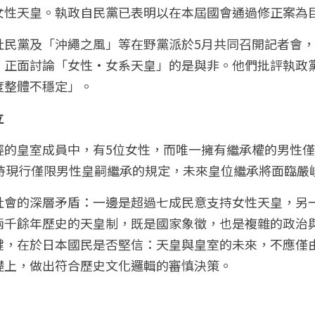
女性天皇。執政自民黨已表明以在本屆國會通過修正案為
社民黨及「沖繩之風」等在野黨派於5月共同召開記者會
，正面討論「女性·女系天皇」的是與非。他們批評執政
度整體不穩定」。
立
輕的皇室成員中，有5位女性，而唯一擁有繼承權的男性
維持現行僅限男性皇嗣繼承的規定，未來皇位繼承將面臨嚴
社會的深層矛盾：一邊是超過七成民意支持女性天皇，另
兩千餘年歷史的天皇制，既是國家象徵，也是複雜的政治
鍵，在於日本國民是否堅信：天皇與皇室的未來，不應僅
礎上，做出符合歷史文化邏輯的審慎決策。