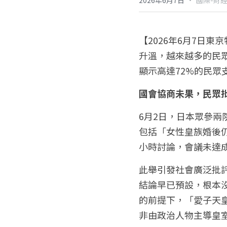
2026年6月7日
國際-財
【2026年6月7日
升溫，越來越多的民
顯示高達72%的民
國會協商未果，民眾
6月2日，日本眾參
包括「女性皇族婚後
小時討論，會議未達
此舉引發社會廣泛批
結論早已預設，根本
的前提下，「愛子天
非由政治人物主導皇