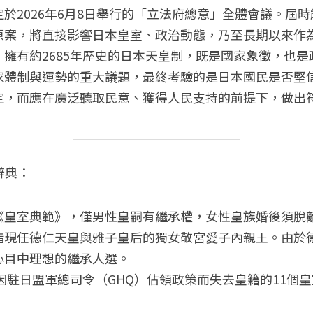
於2026年6月8日舉行的「立法府總意」全體會議。屆
原案，將直接影響日本皇室、政治動態，乃至長期以來作
擁有約2685年歷史的日本天皇制，既是國家象徵，也
家體制與運勢的重大議題，最終考驗的是日本國民是否堅
定，而應在廣泛聽取民意、獲得人民支持的前提下，做出
辭典：
《皇室典範》，僅男性皇嗣有繼承權，女性皇族婚後須脫
指現任德仁天皇與雅子皇后的獨女敬宮愛子內親王。由於
心目中理想的繼承人選。
年因駐日盟軍總司令（GHQ）佔領政策而失去皇籍的11個
。