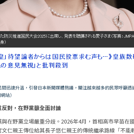
民間迅速升溫，引發日本新聞媒體熱議，關注越來越多的民眾呼籲透
聞網站）
黨反對，在野黨籲全面討論
與在野黨立場嚴重分歧。2026年4月，首相高市早苗在
宮文仁親王傳位給其長子悠仁親王的傳統繼承路線「不能