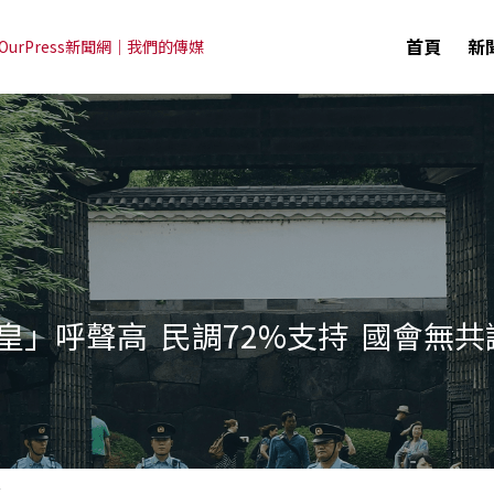
首頁
新
OurPress新聞網｜我們的傳媒
」呼聲高  民調72%支持  國會無共