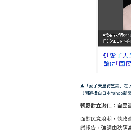
▲「愛子天皇待望論」在
（圖翻攝自日本Yahoo新
朝野對立激化：自民
面對民意浪潮，執政黨
議報告，強調由秋篠