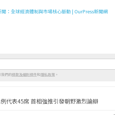
聞：全球經濟體制與市場核心脈動 | OurPress新聞網
意我們的
條款及細則條件
和
隱私政策
。
例代表45席 首相強推引發朝野激烈論辯