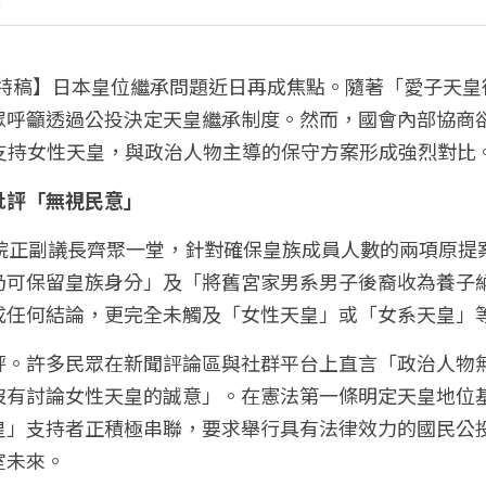
經
東京特稿】日本皇位繼承問題近日再成焦點。隨著「愛子天
眾呼籲透過公投決定天皇繼承制度。然而，國會內部協商
眾支持女性天皇，與政治人物主導的保守方案形成強烈對比
批評「無視民意」
兩院正副議長齊聚一堂，針對確保皇族成員人數的兩項原提
仍可保留皇族身分」及「將舊宮家男系男子後裔收為養子
成任何結論，更完全未觸及「女性天皇」或「女系天皇」
評。許多民眾在新聞評論區與社群平台上直言「政治人物
沒有討論女性天皇的誠意」。在憲法第一條明定天皇地位
皇」支持者正積極串聯，要求舉行具有法律效力的國民公
室未來。