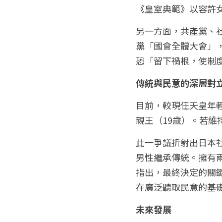
《皇室典範》以容許
另一方面，共產黨、
黨「國會全體大會」
恐「留下禍根，使制
傳統與民意的深層對
目前，較現任天皇年
親王（19歲）。若
此一爭議折射出日本
男性繼承傳統。擁有
指出，最終決定的關
在廣泛聽取民意的基
未來發展