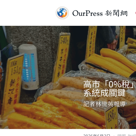
高市「0%稅
系統成關鍵
記者林世英報導
·