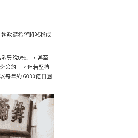
。執政黨希望將減稅成
品消費稅0%」，甚至
違背公約」。但若堅持
年約 6000億日圓 