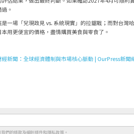
評估結果，做出最終判斷。如果確認2027年4月可順利
通過。
是一場「兌現政見 vs. 系統現實」的拉鋸戰；而對台灣哈
日本用更便宜的價格，盡情購買美食與零食了。
經新聞：全球經濟體制與市場核心脈動 | OurPress新聞
意我們的
條款及細則條件
和
隱私政策
。