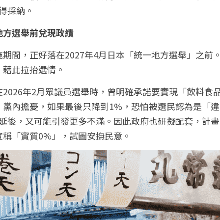
得採納。
地方選舉前兌現政績
期間，正好落在2027年4月日本「統一地方選舉」之前
，藉此拉抬選情。
2026年2月眾議員選舉時，曾明確承諾要實現「飲料食
。黨內擔憂，如果最後只降到1%，恐怕被選民認為是「
延後，又可能引發更多不滿。因此政府也研擬配套，計畫以每
宣稱「實質0%」，試圖安撫民意。