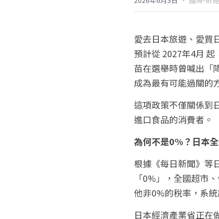
2026年6月3日
國際-財
愛去日本旅遊、愛買
預計從 2027年4
苗在選舉時曾喊出「降
成為最有可能過關的
這項政策不僅關係到
進口食品的消費者。
為何不是0%？日本
根據《每日新聞》等
「0%」，全國超市、
他非0%的稅率，系統
日本經濟產業省正在做