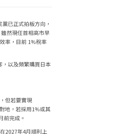
民黨已正式拍板方向，
策。雖然現任首相高市早
率，目前 1%稅率 
客，以及頻繁購買日本
降，但若要實現
相對地，若採用1%或其
4月前完成。
2027年4月順利上