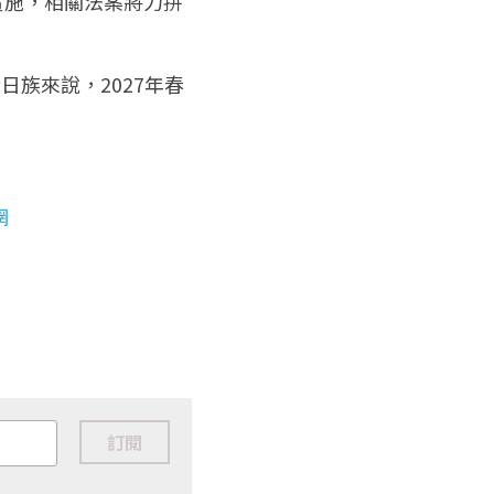
實施，相關法案將力拼
日族來說，2027年春
網
訂閱