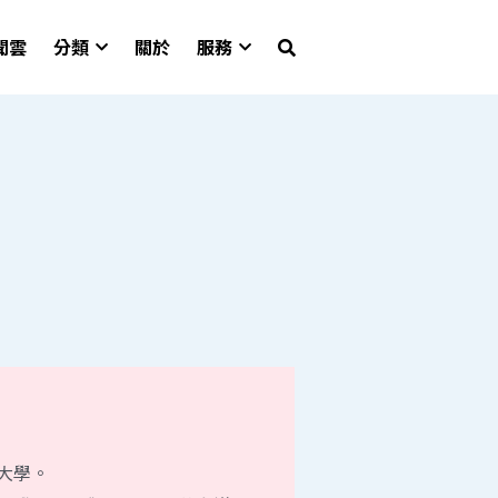
聞雲
分類
關於
服務
大學。
《中學生周報》社長、時藝多媒體、