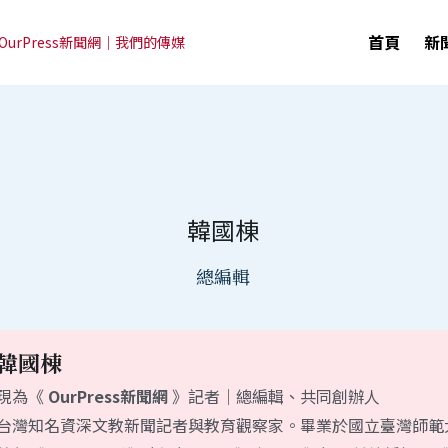
首頁
新
OurPress新聞網｜我們的傳媒
韓國棟
總編輯
韓國棟
現為《 
OurPress新聞網
 》記者｜總編輯、共同創辦人
台灣知名資深文教新聞記者與教育觀察家。畢業於國立臺灣師範
曾任《 中國時報系》資深記者、《國語日報》記者兼總編輯、
文化總會副秘書長。