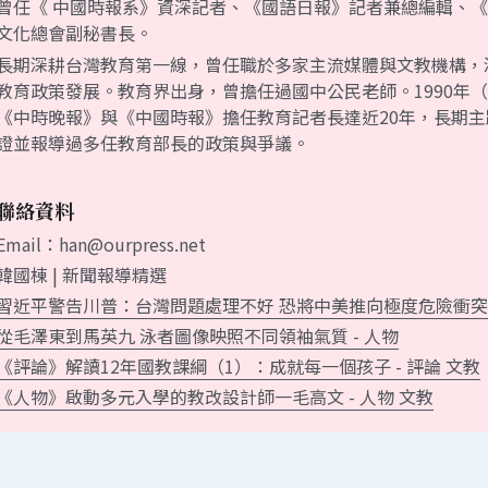
長期深耕台灣教育第一線，曾任職於多家主流媒體與文教機構，
教育政策發展。教育界出身，曾擔任過國中公民老師。1990年（
《中時晚報》與《中國時報》擔任教育記者長達近20年，長期
證並報導過多任教育部長的政策與爭議。
聯絡資料
Email：han@ourpress.net
韓國棟 | 新聞報導精選
習近平警告川普：台灣問題處理不好 恐將中美推向極度危險衝突 
從毛澤東到馬英九 泳者圖像映照不同領袖氣質 - 人物
《評論》解讀12年國教課綱（1）：成就每一個孩子 - 評論 文教
《人物》啟動多元入學的教改設計師一毛高文 - 人物 文教