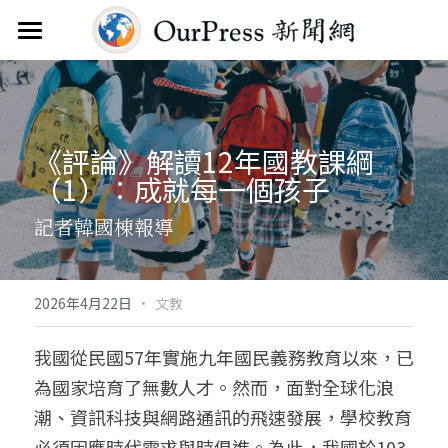
首頁
新聞雲
《評論》解讀12年國教課綱
分類
（1）：成就每一個孩子
關於
焦點新聞
記者韓國棟報導
觀點評析
服務
文教新聞
聯繫
搜索
·
2026年4月22日
文教
綜合生活
訂閱電子報
我國從民國57年實施九年國民義務教育以來，已
為國家培育了無數人才。然而，面對全球化浪
人物報導
FAQ
潮、資訊科技與網路通訊的飛速發展，學校教育
國際財經
必須因應時代需求與時俱進。為此，我國於103