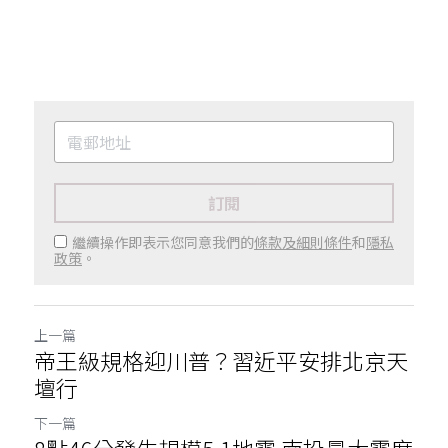
訂閱
繼續操作即表示您同意我們的
條款及細則條件
和
隱私
政策
。
上一篇
帝王級規格迎川普？習近平安排北京天
壇行
下一篇
8點46分發生規模5.1地震 南投最大震度