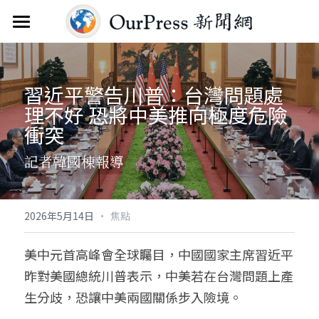
首頁
新聞雲
習近平警告川普：台灣問題處
理不好 恐將中美推向極度危險
分類
衝突
關於
焦點新聞
記者韓國棟報導
觀點評析
服務
文教新聞
聯繫
搜索
·
2026年5月14日
焦點
綜合生活
訂閱電子報
美中元首高峰會全球矚目，中國國家主席習近平
昨對美國總統川普表示，中美若在台灣問題上產
人物報導
FAQ
生分歧，恐讓中美兩國關係步入險境。
國際財經