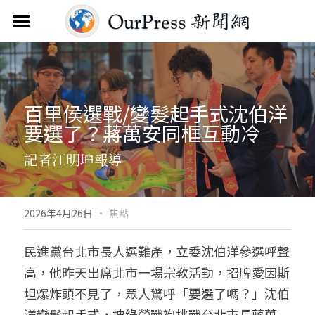
首頁
新聞雲
百里侯選戰/變髮起手式沈伯洋
分類
要選了？蔣萬安同框互動冷
關於
焦點新聞
記者江明坤報導
觀點評析
服務
文教新聞
聯繫
搜索
·
2026年4月26日
焦點
綜合生活
訂閱電子報
民進黨台北市長人選難產，立委沈伯洋參選呼聲
高，他昨天出席北市一場宗教活動，招牌愛因斯
人物報導
FAQ
坦爆炸頭不見了，眾人驚呼「要選了嗎？」沈伯
國際財經
洋變髮起手式，披綠營戰袍挑戰台北市長蔣萬