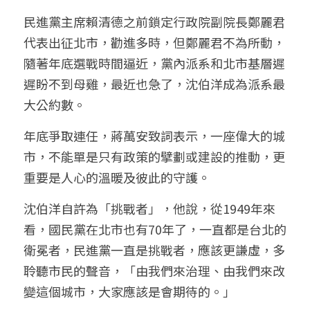
民進黨主席賴清德之前鎖定行政院副院長鄭麗君
代表出征北市，勸進多時，但鄭麗君不為所動，
隨著年底選戰時間逼近，黨內派系和北市基層遲
遲盼不到母雞，最近也急了，沈伯洋成為派系最
大公約數。
年底爭取連任，蔣萬安致詞表示，一座偉大的城
市，不能單是只有政策的擘劃或建設的推動，更
重要是人心的溫暖及彼此的守護。
沈伯洋自許為「挑戰者」，他說，從1949年來
看，國民黨在北市也有70年了，一直都是台北的
衛冕者，民進黨一直是挑戰者，應該更謙虛，多
聆聽市民的聲音，「由我們來治理、由我們來改
變這個城市，大家應該是會期待的。」