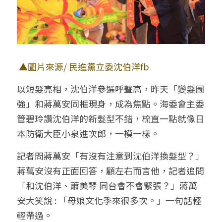
▲圖片來源/ 民進黨立委沈伯洋fb
以短髮亮相，沈伯洋參選呼聲高，昨天「變髮圖
強」和蔣萬安同框現身，成為焦點。海委會主委
管碧玲讚沈伯洋的新髮型不錯，梳直一點就像日
本防衛大臣小泉進次郎，一模一樣。
記者問蔣萬安「有沒有注意到沈伯洋換髮型？」
蔣萬安沒有正面回答，顧左右而言他，記者追問
「和沈伯洋、蕭美琴 同台會不會緊張？」蔣萬
安大笑說 : 「母娘文化季來很多次。」一句話輕
輕帶過。