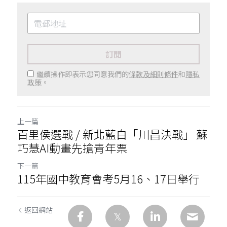
訂閱
繼續操作即表示您同意我們的
條款及細則條件
和
隱私
政策
。
上一篇
百里侯選戰 / 新北藍白「川昌決戰」 蘇
巧慧AI動畫先搶青年票
下一篇
115年國中教育會考5月16、17日舉行
返回網站