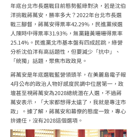
年底台北市長選戰目前態勢藍綠對決，若是沈伯
洋挑戰蔣萬安，勝率多大？2022年台北市長選
戰三腳督，蔣萬安得票率42.29%，民進黨候選
人陳時中得票率31.93%，無黨籍黃珊珊得票率
25.14%。民進黨北市基本盤有四成起跳，綠營
分析沈伯洋有高話題性，但要減少「抗中」、
「統獨」話題，聚焦市政政見。
蔣萬安是年底選戰藍營領頭羊，在美麗島電子報
4月公布的政治人物好感度民調中位居第一，政
壇甚至視蔣萬安為2028總統潛在人選，不過蔣
萬安表示，「大家都想得太遠了，我就是專注市
政」。據了解，蔣萬安和幕僚的態度一致，專心
拚連任，沒有2028這個選項。