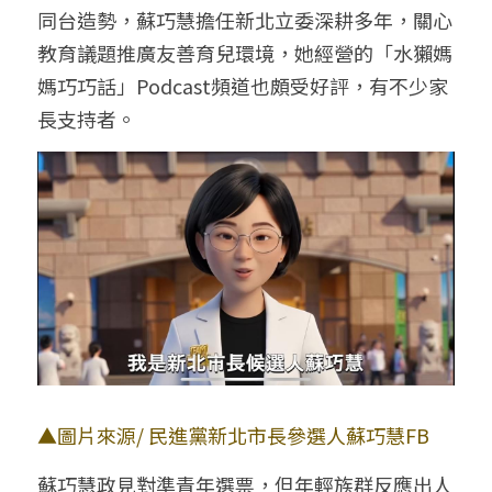
同台造勢，蘇巧慧擔任新北立委深耕多年，關心
教育議題推廣友善育兒環境，她經營的「水獺媽
媽巧巧話」Podcast頻道也頗受好評，有不少家
長支持者。
▲圖片來源/ 民進黨新北市長參選人蘇巧慧FB
蘇巧慧政見對準青年選票，但年輕族群反應出人