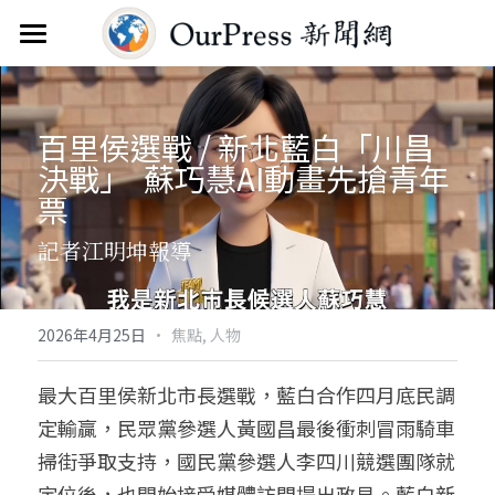
首頁
新聞雲
百里侯選戰 / 新北藍白「川昌
決戰」  蘇巧慧AI動畫先搶青年
分類
票
關於
焦點新聞
記者江明坤報導
觀點評析
服務
文教新聞
聯繫
搜索
·
2026年4月25日
焦點,
人物
綜合生活
訂閱電子報
最大百里侯新北市長選戰，藍白合作四月底民調
定輸贏，民眾黨參選人黃國昌最後衝刺冒雨騎車
人物報導
FAQ
掃街爭取支持，國民黨參選人李四川競選團隊就
國際財經
定位後，也開始接受媒體訪問提出政見。藍白新