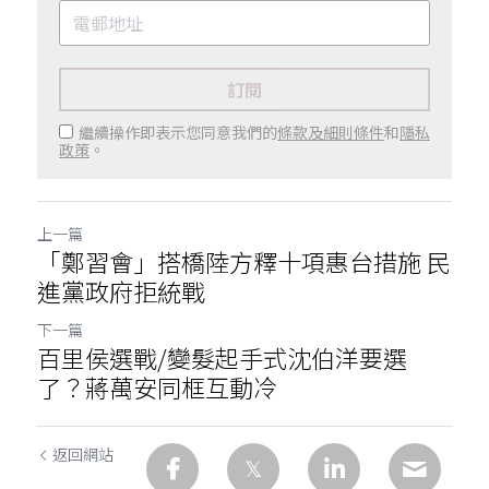
訂閱
繼續操作即表示您同意我們的
條款及細則條件
和
隱私
政策
。
上一篇
「鄭習會」搭橋陸方釋十項惠台措施 民
進黨政府拒統戰
下一篇
百里侯選戰/變髮起手式沈伯洋要選
了？蔣萬安同框互動冷
返回網站