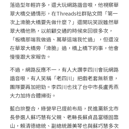
落造型年輕許多，還大玩網路諧音哏，他視察華
翠大橋交通情形，在Threads社群貼文問「第一
次上滑脆大橋要先做什麼？」還開玩笑說雖然華
翠大橋他熟，以前顧交通的時候來回很多次，
「板橋那端我做過、萬華這端我忙過」，但還沒
在華翠大橋旁「滑脆」過，橋上橋下的事，他會
慢慢跟大家報告。
不過，網路反應不一，有人大讚李四川會玩網路
諧音哏，有人笑稱「老四川」把戲老套無新意，
團隊要再加把勁。李四川也找了台中市長盧秀燕
大力加持合體掃街。
藍白拚整合，綠營早已提前布局，民進黨新北市
長參選人蘇巧慧有父親、老縣長蘇貞昌當穩固靠
山，賴清德總統、副總統蕭美琴也與蘇巧慧多次