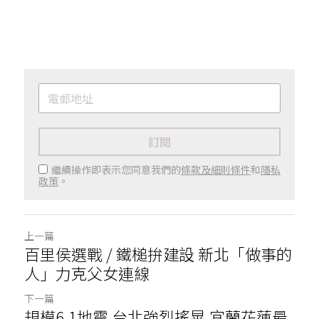
訂閱
繼續操作即表示您同意我們的
條款及細則條件
和
隱私
政策
。
上一篇
百里侯選戰 / 鐵槌拚建設 新北「做事的
人」力克父女連線
下一篇
規模6.1地震 台北強烈搖晃 宜蘭花蓮最