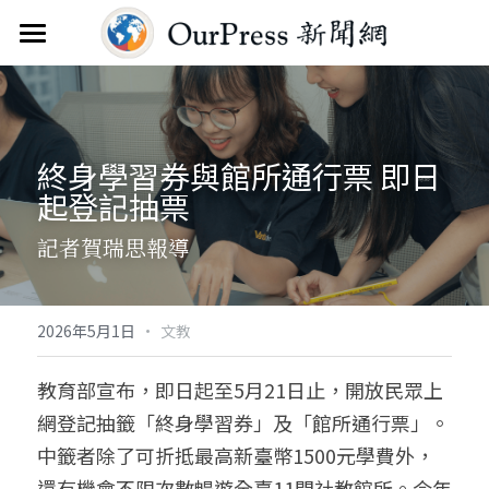
首頁
新聞雲
終身學習券與館所通行票 即日
分類
起登記抽票 
關於
焦點新聞
記者賀瑞思報導
觀點評析
服務
文教新聞
聯繫
搜索
·
2026年5月1日
文教
綜合生活
訂閱電子報
教育部宣布，即日起至5月21日止，開放民眾上
網登記抽籤「終身學習券」及「館所通行票」。
人物報導
FAQ
中籤者除了可折抵最高新臺幣1500元學費外，
國際財經
還有機會不限次數暢遊全臺11間社教館所。今年