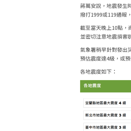
蔣萬安說，地震發生
撥打1999或119
截至當天晚上10點
並密切注意地震損害
氣象署稍早針對發出災
預估震度達4級，或預
各地震度如下：