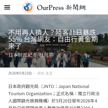
首頁
新聞雲
不用再人擠人？陸客赴日暴跌
55% 台灣網友：自由行黃金期
分類
來了
關於
焦點新聞
日本特派記者/林世英
觀點評析
服務
文教新聞
聯繫
搜索
·
2026年5月23日
綜合-生活
綜合生活
訂閱電子報
日本政府觀光局（JNTO：Japan National 
Tourism Organization；正式名稱：獨立行政法
人物報導
FAQ
人國際觀光振興機構）於5月20日發布2026年4
國際財經
月赴日外國觀光客人數推計值是369萬2200人