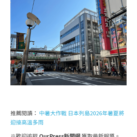
推薦閱讀： 
中暑大作戰 日本列島2026年暑夏將
迎接高溫多雨 
※歡迎追蹤 
OurPress新聞網
 獲取最新報導。