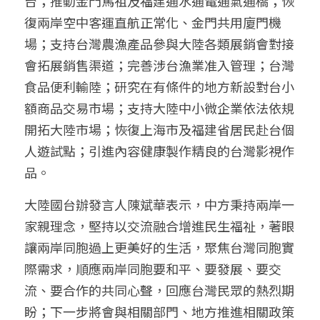
台；推動金門馬祖及福建通水通電通氣通橋；恢
復兩岸空中客運直航正常化、金門共用廈門機
場；支持台灣農漁產品參與大陸各類展銷會對接
會拓展銷售渠道；完善涉台漁業准入管理；台灣
食品便利輸陸；研究在有條件的地方新設對台小
額商品交易市場；支持大陸中小微企業依法依規
開拓大陸市場；恢復上海市及福建省居民赴台個
人遊試點；引進內容健康製作精良的台灣影視作
品。
大陸國台辦發言人陳斌華表示，中方秉持兩岸一
家親理念，堅持以交流融合增進民生福祉，著眼
讓兩岸同胞過上更美好的生活，聚焦台灣同胞實
際需求，順應兩岸同胞要和平、要發展、要交
流、要合作的共同心聲，回應台灣民眾的熱烈期
盼；下一步將會與相關部門、地方推進相關政策