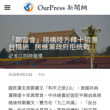
首頁
新聞雲
「鄭習會」搭橋陸方釋十項惠
分類
台措施    民進黨政府拒統戰
關於
焦點新聞
記者江明坤報導
觀點評析
服務
文教新聞
聯繫
搜索
·
2026年4月23日
焦點
綜合生活
訂閱電子報
國民黨主席鄭麗文「和平之旅2.0」，是國共兩
黨暌違十年再聚首，中共總書記習近平親自高規
人物報導
FAQ
格接待鄭麗文，雙方在「九二共識」、「反台
國際財經
獨」的共同政治基礎上，重新搭橋盼「和平興