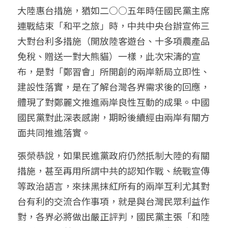
大陸惠台措施，猶如二○○五年時任國民黨主席
連戰結束「和平之旅」時，中共中央台辦宣佈三
大對台利多措施（開放陸客遊台、十多項農產品
免稅、贈送一對大熊貓）一樣，此次宋濤的宣
布，是對「鄭習會」所開創的兩岸新局立即性、
建設性落實，是在了解台灣各界需求後的回應，
體現了對鄭麗文推進兩岸良性互動的成果。中國
國民黨對此深表感謝，期盼後續經由兩岸有關方
面共同推進落實。
張榮恭說，如果民進黨政府仍然扺制大陸的有關
措施，甚至再用所謂中共的認知作戰、統戰宣傳
等政治語言，來抹黑抹紅所有的兩岸互利尤其對
台有利的交流合作事項，就是與台灣民眾利益作
對，各界必將做出嚴正評判，國民黨主張「和陸