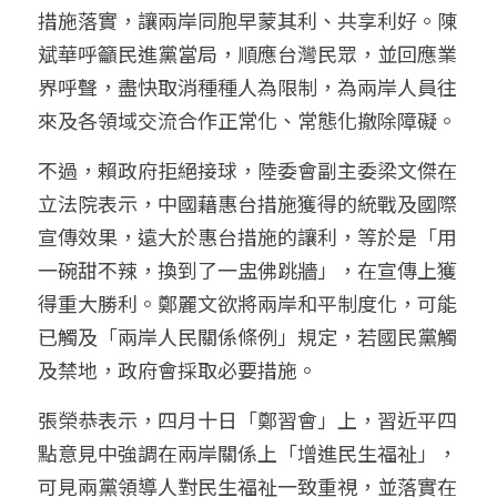
措施落實，讓兩岸同胞早蒙其利、共享利好。陳
斌華呼籲民進黨當局，順應台灣民眾，並回應業
界呼聲，盡快取消種種人為限制，為兩岸人員往
來及各領域交流合作正常化、常態化撤除障礙。
不過，賴政府拒絕接球，陸委會副主委梁文傑在
立法院表示，中國藉惠台措施獲得的統戰及國際
宣傳效果，遠大於惠台措施的讓利，等於是「用
一碗甜不辣，換到了一盅佛跳牆」，在宣傳上獲
得重大勝利。鄭麗文欲將兩岸和平制度化，可能
已觸及「兩岸人民關係條例」規定，若國民黨觸
及禁地，政府會採取必要措施。
張榮恭表示，四月十日「鄭習會」上，習近平四
點意見中強調在兩岸關係上「增進民生福祉」，
可見兩黨領導人對民生福祉一致重視，並落實在