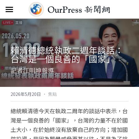
首頁
新聞雲
賴清德總統執政二週年談話：
分類
台灣是一個良善的「國家」
關於
焦點新聞
記者江明坤報導
觀點評析
服務
文教新聞
聯繫
搜索
·
2026年5月20日
焦點
綜合生活
訂閱電子報
總統賴清德今天在執政二周年的談話中表示，台
灣是一個良善的「國家」，台灣的力量不在於國
人物報導
FAQ
土大小，在於始終沒有放棄自己的方向；
增加國
國際財經
防投資，是因為警覺威脅更甚以往，不是為了挑