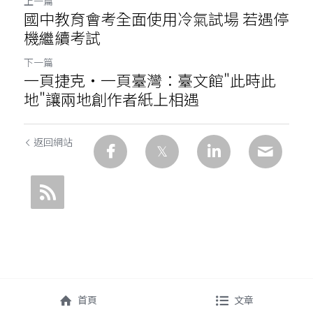
上一篇
國中教育會考全面使用冷氣試場 若遇停
機繼續考試
下一篇
一頁捷克・一頁臺灣：臺文館"此時此
地"讓兩地創作者紙上相遇
返回網站
首頁
文章