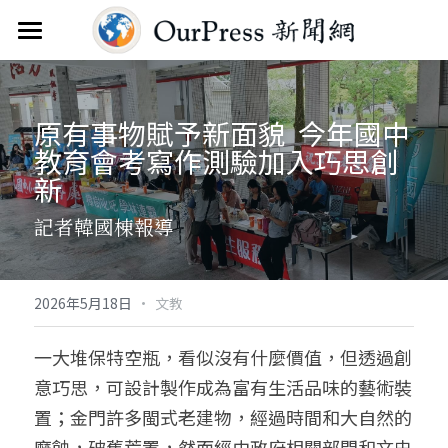
首頁
新聞雲
原有事物賦予新面貌  今年國中
教育會考寫作測驗加入巧思創
分類
新
關於
焦點新聞
記者韓國棟報導
觀點評析
服務
文教新聞
聯繫
搜索
·
2026年5月18日
文教
綜合生活
訂閱電子報
一大堆保特空瓶，看似沒有什麼價值，但透過創
意巧思，可設計製作成為富有生活品味的藝術裝
人物報導
FAQ
置；金門許多閩式老建物，經過時間和大自然的
國際財經
磨蝕，破舊荒置，然而經由政府相關部門和文史