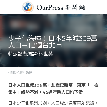
少子化海嘯！日本5年減309萬
人口＝1.2個台北市
特派記者編譯/林世英
·
國際-財經,
焦點
日本人口銳減309萬，創歷史新高！東京「一極
集中」趨勢不減，45道府縣人口均下滑
日本少子化浪潮加劇，人口減少速度再創紀錄。