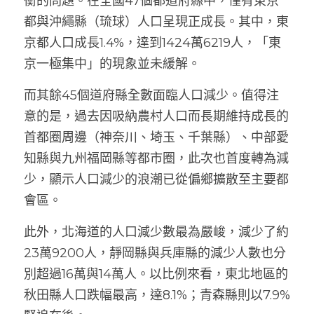
衡的問題。在全國47個都道府縣中，僅有東京
都與沖繩縣（琉球）人口呈現正成長。其中，東
京都人口成長1.4%，達到1424萬6219人，「東
京一極集中」的現象並未緩解。
而其餘45個道府縣全數面臨人口減少。值得注
意的是，過去因吸納農村人口而長期維持成長的
首都圈周邊（神奈川、埼玉、千葉縣）、中部愛
知縣與九州福岡縣等都市圈，此次也首度轉為減
少，顯示人口減少的浪潮已從偏鄉擴散至主要都
會區。
此外，北海道的人口減少數最為嚴峻，減少了約
23萬9200人，靜岡縣與兵庫縣的減少人數也分
別超過16萬與14萬人。以比例來看，東北地區的
秋田縣人口跌幅最高，達8.1%；青森縣則以7.9%