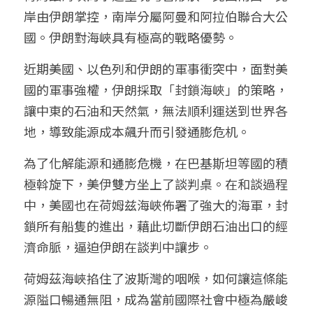
岸由伊朗掌控，南岸分屬阿曼和阿拉伯聯合大公
國。伊朗對海峽具有極高的戰略優勢。
近期美國、以色列和伊朗的軍事衝突中，面對美
國的軍事強權，伊朗採取「封鎖海峽」的策略，
讓中東的石油和天然氣，無法順利運送到世界各
地，導致能源成本飆升而引發通膨危机。
為了化解能源和通膨危機，在巴基斯坦等國的積
極斡旋下，美伊雙方坐上了談判桌。在和談過程
中，美國也在荷姆兹海峽佈署了強大的海軍，封
鎖所有船隻的進出，藉此切斷伊朗石油出口的經
濟命脈，逼迫伊朗在談判中讓步。
荷姆茲海峽掐住了波斯灣的咽喉，如何讓這條能
源隘口暢通無阻，成為當前國際社會中極為嚴峻