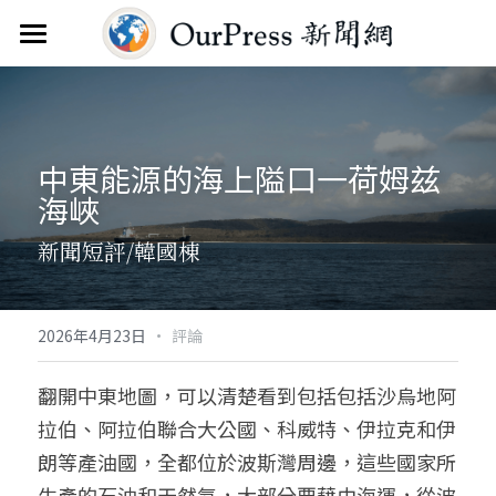
首頁
新聞雲
中東能源的海上隘口一荷姆兹
分類
海峽
關於
焦點新聞
新聞短評/韓國棟
觀點評析
服務
文教新聞
聯繫
搜索
·
2026年4月23日
評論
綜合生活
訂閱電子報
翻開中東地圖，可以清楚看到包括包括沙烏地阿
拉伯、阿拉伯聯合大公國、科威特、伊拉克和伊
人物報導
FAQ
朗等產油國，全都位於波斯灣周邊，這些國家所
國際財經
生產的石油和天然氣，大部分要藉由海運，從波