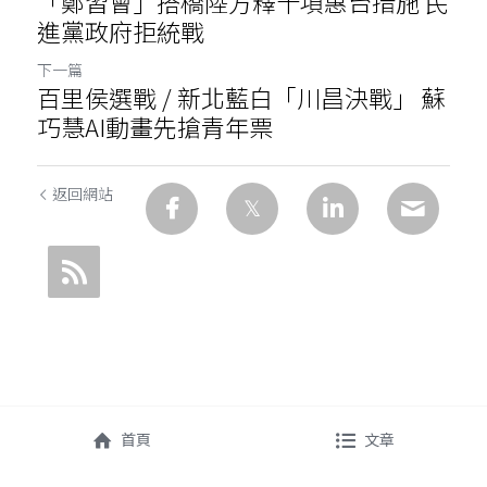
「鄭習會」搭橋陸方釋十項惠台措施 民
進黨政府拒統戰
下一篇
百里侯選戰 / 新北藍白「川昌決戰」 蘇
巧慧AI動畫先搶青年票
返回網站
首頁
文章