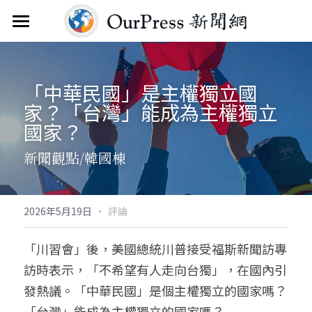
首頁
新聞雲
「中華民國」是主權獨立國
家？「台灣」能成為主權獨立
分類
國家？
關於
焦點新聞
新聞觀點/韓國棟
觀點評析
服務
文教新聞
聯繫
搜索
·
2026年5月19日
評論
綜合生活
訂閱電子報
「川習會」後，美國總統川普接受福斯新聞訪專
訪時表示，「不希望有人走向台獨」，在國內引
人物報導
FAQ
發熱議。「中華民國」是個主權獨立的國家嗎？
國際財經
「台灣」能成為主權獨立的國家嗎？