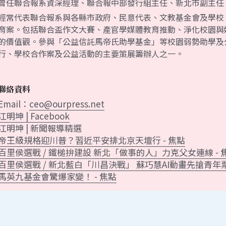
曾任聯合報系資深經理、聯合報中部發行組主任、新北市副主任
經常代表聯合報系與各縣市政府、民意代表、文教基金會及學校
育案。包括聯合盃作文大賽、產官學媒體教育推動、淨化校園與
的價值觀。參與「公益信託馬帝氏助學基金」等校園弱勢助學及
行、學校合作案及公益活動的主要策展籌辦人之一。
聯絡資料
Email：
ceo@ourpress.net
江明坤 | Facebook
江明坤 | 新聞報導精選
帝王級規格迎川普？習近平安排北京天壇行 - 焦點
百里侯選戰 / 鐵槌拚建設 新北「做事的人」力克父女連線 - 
百里侯選戰 / 新北藍白「川昌決戰」 蘇巧慧AI動畫先搶青年票 
馬英九基金會驚爆家變！ - 焦點